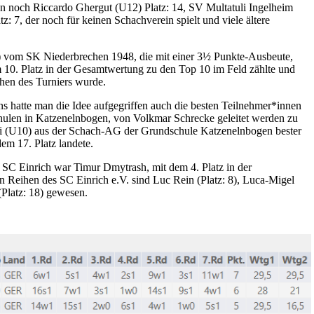
nn noch Riccardo Ghergut (U12) Platz: 14, SV Multatuli Ingelheim
 7, der noch für keinen Schachverein spielt und viele ältere
 vom SK Niederbrechen 1948, die mit einer 3½ Punkte-Ausbeute,
m 10. Platz in der Gesamtwertung zu den Top 10 im Feld zählte und
chen des Turniers wurde.
s hatte man die Idee aufgegriffen auch die besten Teilnehmer*innen
hulen in Katzenelnbogen, von Volkmar Schrecke geleitet werden zu
ki (U10) aus der Schach-AG der Grundschule Katzenelnbogen bester
em 17. Platz landete.
SC Einrich war Timur Dmytrash, mit dem 4. Platz in der
 Reihen des SC Einrich e.V. sind Luc Rein (Platz: 8), Luca-Migel
(Platz: 18) gewesen.