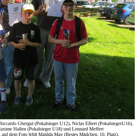
Riccardo Ghergut (Pokalsieger U12), Niclas Elbert (Pokalsieger
U16),
axime Hallen (Pokalsieger U18)
und Lennard Meffert
, auf dem Foto
fehlt Matilda May (Bestes Mädchen, 10. Platz).