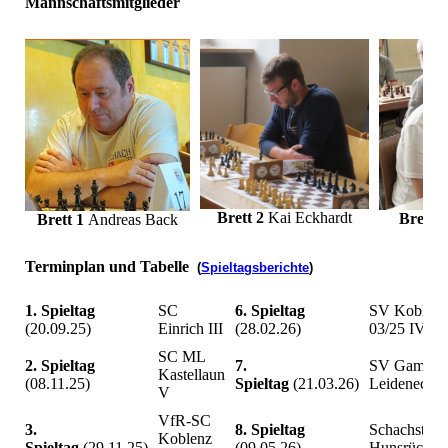
Mannschaftsmitglieder
Brett 2
Kai Eckhardt
Brett 3
B
rett 1
Andreas Back
Terminplan und Tabelle
(
Spieltagsberichte
)
1. Spieltag
SC
6. Spieltag
SV Koblenz
(20.09.25)
Einrich III
(28.02.26)
03/25 IV
SC ML
2. Spieltag
7.
SV Gambit
Kastellaun
(08.11.25)
Spieltag
(21.03.26)
Leideneck I
V
VfR-SC
3.
8. Spieltag
Schachstrat
Koblenz
Spieltag
(29.11.25)
(09.05.26)
Hunsrück