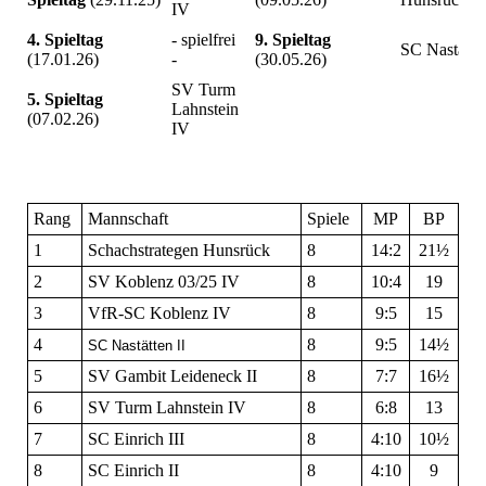
IV
4. Spieltag
- spielfrei
9. Spieltag
SC Nastätten
(17.01.26)
-
(30.05.26)
SV Turm
5. Spieltag
Lahnstein
(07.02.26)
IV
Rang
Mannschaft
Spiele
MP
BP
1
Schachstrategen Hunsrück
8
14:2
21½
2
SV Koblenz 03/25 IV
8
10:4
19
3
VfR-SC Koblenz IV
8
9:5
15
4
8
9:5
14½
SC Nastätten II
5
SV Gambit Leideneck II
8
7:7
16½
6
SV Turm Lahnstein IV
8
6:8
13
7
SC Einrich III
8
4:10
10½
8
SC Einrich II
8
4:10
9