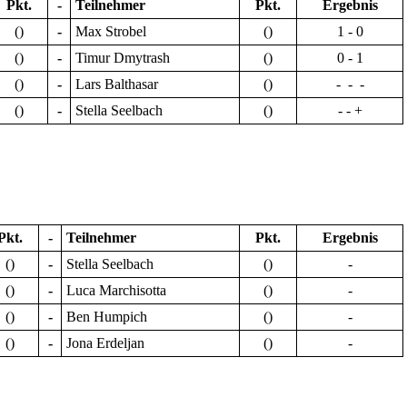
Pkt.
-
Teilnehmer
Pkt.
Ergebnis
()
-
Max Strobel
()
1 - 0
()
-
Timur Dmytrash
()
0 - 1
()
-
Lars Balthasar
()
- - -
()
-
Stella Seelbach
()
- - +
Pkt.
-
Teilnehmer
Pkt.
Ergebnis
()
-
Stella Seelbach
()
-
()
-
Luca Marchisotta
()
-
()
-
Ben Humpich
()
-
()
-
Jona Erdeljan
()
-