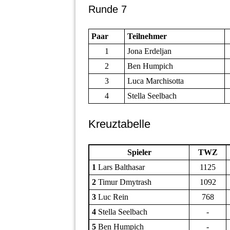
Runde 7
Paar
Teilnehmer
1
Jona Erdeljan
2
Ben Humpich
3
Luca Marchisotta
4
Stella Seelbach
Kreuztabelle
Spieler
TWZ
1
Lars Balthasar
1125
2
Timur Dmytrash
1092
3
Luc Rein
768
4
Stella Seelbach
-
5
Ben Humpich
-