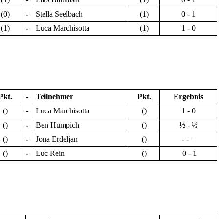
(0)
-
Stella Seelbach
(1)
0 - 1
(1)
-
Luca Marchisotta
(1)
1 - 0
Pkt.
-
Teilnehmer
Pkt.
Ergebnis
()
-
Luca Marchisotta
()
1 - 0
()
-
Ben Humpich
()
½ - ½
()
-
Jona Erdeljan
()
- - +
()
-
Luc Rein
()
0 - 1