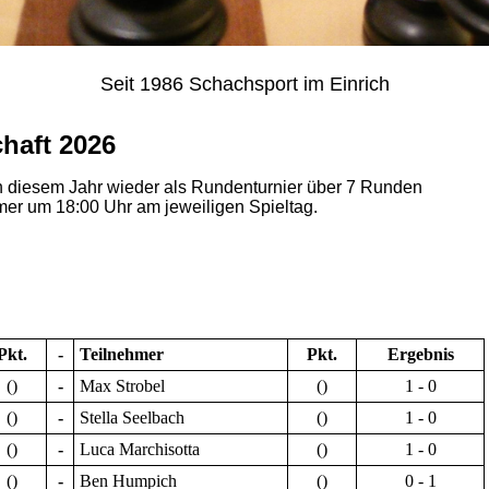
Seit 1986 Schachsport im Einrich
haft 2026
n diesem Jahr wieder als Rundenturnier über 7 Runden
mer um 18:00 Uhr am jeweiligen Spieltag.
Pkt.
-
Teilnehmer
Pkt.
Ergebnis
()
-
Max Strobel
()
1 - 0
()
-
Stella Seelbach
()
1 - 0
()
-
Luca Marchisotta
()
1 - 0
()
-
Ben Humpich
()
0 - 1