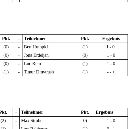
Pkt.
-
Teilnehmer
Pkt.
Ergebnis
(0)
-
Ben Humpich
(1)
1 - 0
(0)
-
Jona Erdeljan
(0)
1 - 0
(0)
-
Luc Rein
(1)
1 - 0
(1)
-
Timur Dmytrash
(1)
- - +
Pkt.
-
Teilnehmer
Pkt.
Ergebnis
(2)
-
Max Strobel
0)
1 - 0
(1)
-
Lars Balthasar
(1)
0 - 1