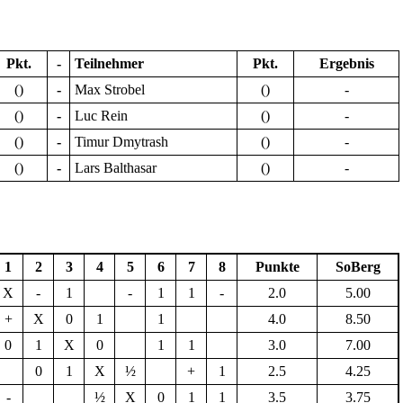
Pkt.
-
Teilnehmer
Pkt.
Ergebnis
()
-
Max Strobel
()
-
()
-
Luc Rein
()
-
()
-
Timur Dmytrash
()
-
()
-
Lars Balthasar
()
-
1
2
3
4
5
6
7
8
Punkte
SoBerg
X
-
1
-
1
1
-
2.0
5.00
+
X
0
1
1
4.0
8.50
0
1
X
0
1
1
3.0
7.00
0
1
X
½
+
1
2.5
4.25
-
½
X
0
1
1
3.5
3.75